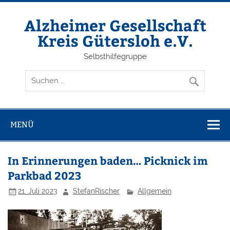
Zum
Inhalt
springen
Alzheimer Gesellschaft
Kreis Gütersloh e.V.
Selbsthilfegruppe
MENÜ
In Erinnerungen baden… Picknick im
Parkbad 2023
21. Juli 2023
StefanRischer
Allgemein