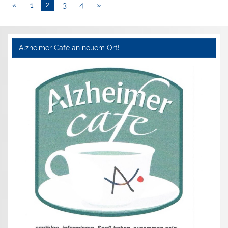
«
1
2
3
4
»
Alzheimer Café an neuem Ort!