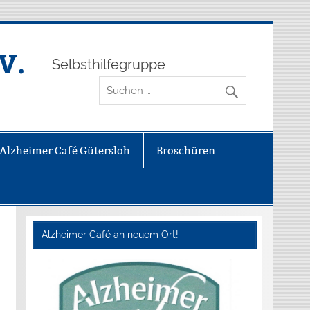
V.
Selbsthilfegruppe
Alzheimer Café Gütersloh
Broschüren
Alzheimer Café an neuem Ort!