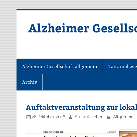
Zum
Inhalt
springen
Alzheimer Gesellsc
Alzheimer Gesellschaft allgemein
Tanz mal wie
Archiv
Auftaktveranstaltung zur loka
28. Oktober 2016
StefanRischer
Allgemein