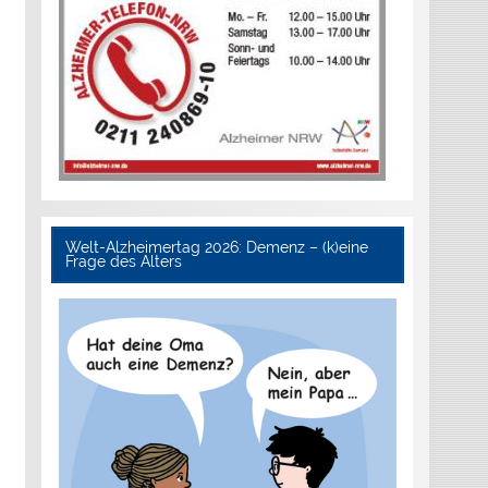
Welt-Alzheimertag 2026: Demenz – (k)eine
Frage des Alters